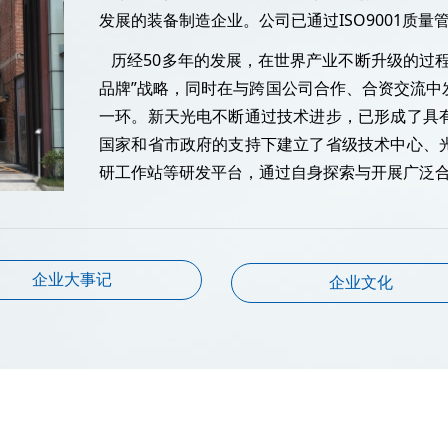
发展的装备制造企业。公司已通过ISO9001质量管
历经50多年的发展，在世界产业不断升级的过程
品牌”战略，同时在与跨国公司合作、合资交流中
一环。新天光电不断通过技术进步，已形成了具
国家和省市政府的支持下建立了省级技术中心、
研工作站等研发平台，通过自身探索与开展广泛
企业大事记
企业文化